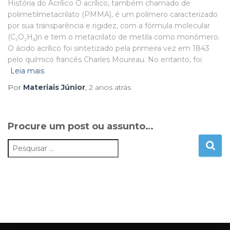
História do Acrílico O acrílico, também chamado de
polimetilmetacrilato (PMMA), é um polímero caracterizado
por sua transparência e rigidez, com a fórmula molecular
(C₅O₂H₈)n e tem o metacrilato de metila como monômero.
O ácido acrílico foi sintetizado pela primeira vez em 1843
pelo químico francês Charles Moureau. No entanto, foi
Leia mais
Por
Materiais Júnior
,
2 anos
atrás
Procure um post ou assunto…