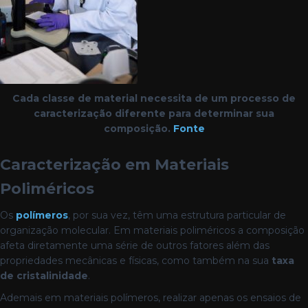
Cada classe de material necessita de um processo de
caracterização diferente para determinar sua
composição.
Fonte
Caracterização em Materiais
Poliméricos
Os
polímeros
, por sua vez, têm uma estrutura particular de
organização molecular. Em materiais poliméricos a composição
afeta diretamente uma série de outros fatores além das
propriedades mecânicas e físicas, como também na sua
taxa
de cristalinidade
.
Ademais em materiais polímeros, realizar apenas os ensaios de