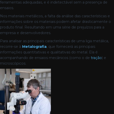
ferramentas adequadas, e é indetectável sem a presença de
ensaios.
Nos materiais metálicos, a falta da análise das características e
informações sobre os materiais podem afetar drasticamente o
produto final. Resultando em uma série de prejuízos para a
empresa e desenvolvedores.
Para analisar as principais características de uma liga metálica,
recorre-se à
Metalografia
, que fornecerá as principais
informações quantitativas e qualitativas do metal. Ela é
acompanhando de ensaios mecânicos (como o de
tração
) e
microscópicos.