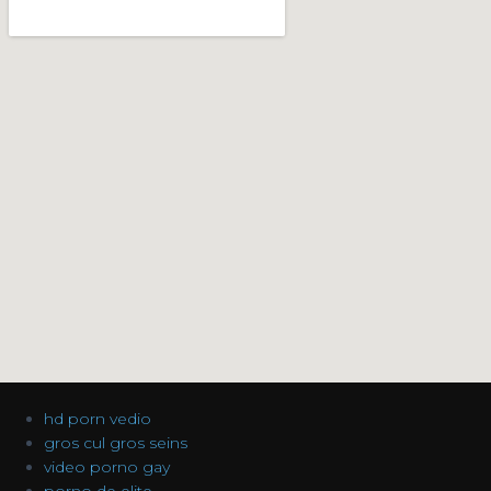
hd porn vedio
gros cul gros seins
video porno gay