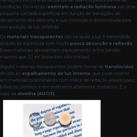
condução. Os metais r
eemitem a radiação luminosa
por uma
pequena camada superficial em função de transições de
decaimento dos elétrons, e sua coloração é determinada pela
composição da luz refletida.
Os
materiais transparentes
são os quais a luz é transmitida
através da espessura com muita
pouca absorção e reflexão
.
Esses materiais apresentam espaçamento entre bandas
maiores que 3,1 eV (isolantes- não metais).
Alguns materiais transparentes podem tornar-se
translúcidos
devido ao
espalhamento de luz interno
, que pode ocorrer
em materiais policristalinos com índice de refração anisotrópico,
bifásicos, porosos e em polímeros altamente cristalinos. É o
caso da
alumina (Al
2O3).