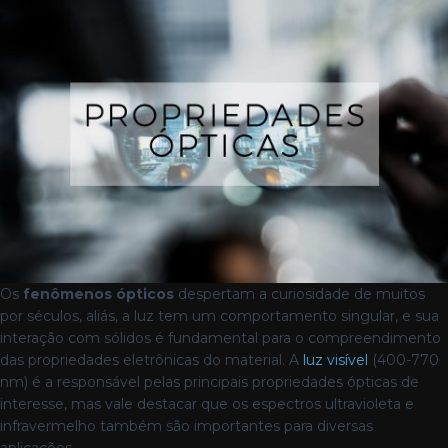
Os
fenômenos ópticos
despertam a curiosidade de muitos
por séculos, aliás, a luz tem um comportamento singular, e sua
interação com sólidos é fundamental para o compreendimento
das propriedades eletrônicas do material. A
luz visível
(400-770
nm) é a responsável pelas principais propriedades ópticas de
interesse, mas vale destacar que os espectros ultravioleta e
infravermelho também são importantes para diversas
aplicações.