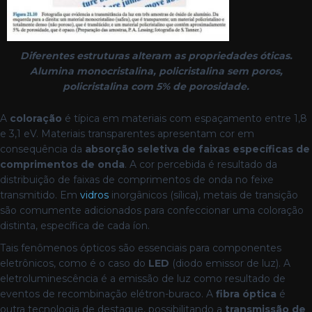
Diferentes estruturas alteram as propriedades óticas.
Alumina monocristalina, policristalina sem poros,
policristalina com 5% de porosidade.
A
coloração
é típica em materiais com espaçamento entre 1,8
e 3,1 eV. Materiais transparentes apresentam cor em
consequência da
absorção seletiva de faixas específicas de
comprimentos de onda
. A cor percebida é resultado da
distribuição de faixas de comprimentos de onda no feixe
transmitido. Em
vidros
inorgânicos (sílica), metais de transição
são comumente adicionados para confeccionar uma coloração
distinta, específica de cada íon.
Tais fenômenos ópticos são essenciais para componentes
eletrônicos, como é o caso do
LED
(diodo emissor de luz). A
eletroluminescência é a emissão de luz como resultado de
eventos de recombinação elétron-buraco. A
fibra óptica
é
outra tecnologia de destaque, possibilitando a
transmissão de