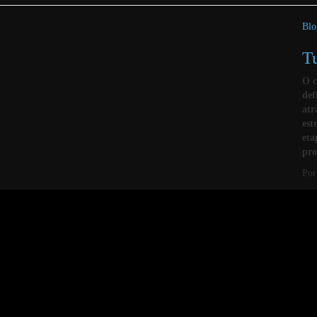
Blo
T
O c
def
atr
est
eta
pro
Po