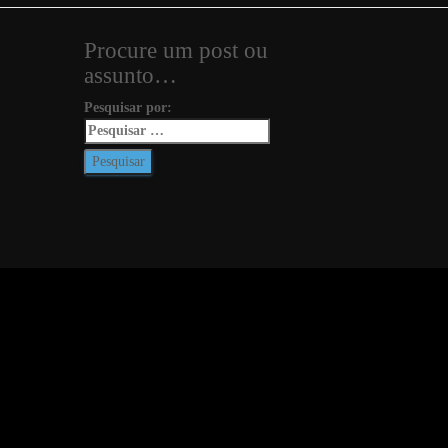
Procure um post ou
assunto…
Pesquisar por: