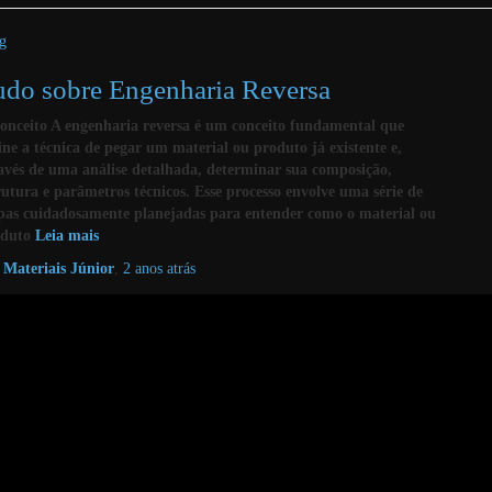
g
udo sobre Engenharia Reversa
onceito A engenharia reversa é um conceito fundamental que
ine a técnica de pegar um material ou produto já existente e,
avés de uma análise detalhada, determinar sua composição,
rutura e parâmetros técnicos. Esse processo envolve uma série de
pas cuidadosamente planejadas para entender como o material ou
duto
Leia mais
r
Materiais Júnior
,
2 anos
atrás