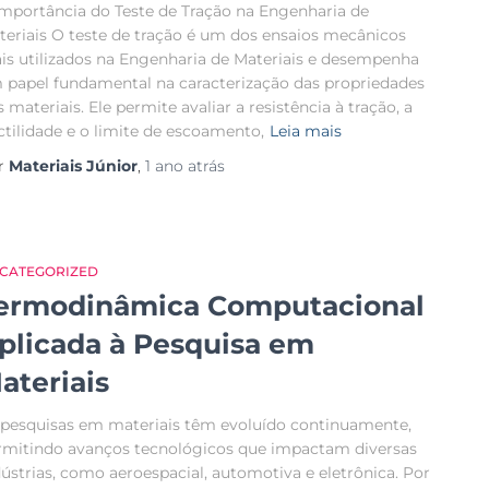
Importância do Teste de Tração na Engenharia de
teriais O teste de tração é um dos ensaios mecânicos
is utilizados na Engenharia de Materiais e desempenha
 papel fundamental na caracterização das propriedades
 materiais. Ele permite avaliar a resistência à tração, a
ctilidade e o limite de escoamento,
Leia mais
r
Materiais Júnior
,
1 ano
atrás
CATEGORIZED
ermodinâmica Computacional
plicada à Pesquisa em
ateriais
 pesquisas em materiais têm evoluído continuamente,
rmitindo avanços tecnológicos que impactam diversas
dústrias, como aeroespacial, automotiva e eletrônica. Por