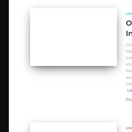
UN
O
I
Ot
Ma
in
ot
Re
au
co
Le
Po
UN