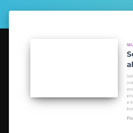
SE
S
a
Se
in
en
pr
e 
bu
Po