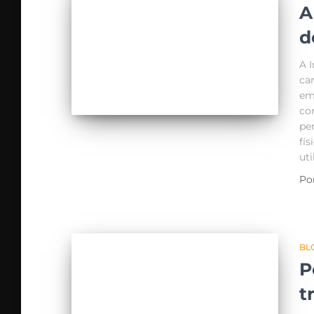
A
d
A 
ca
em
co
pe
fí
ut
Po
BL
P
t