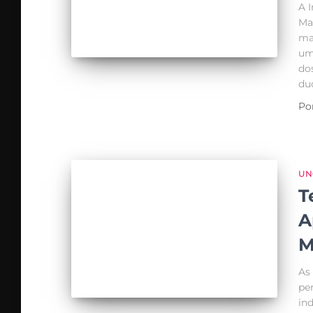
A 
Ma
ma
um
dos
du
Po
UN
T
A
M
As
pe
in