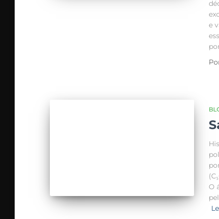
dé
ex
e 
es
por
Po
BL
S
Hi
po
po
(C
O á
pe
Le