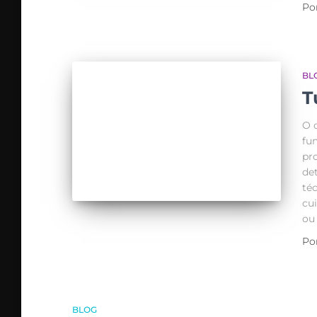
Po
BL
T
O 
fu
pro
de
té
cu
ou
Po
BLOG