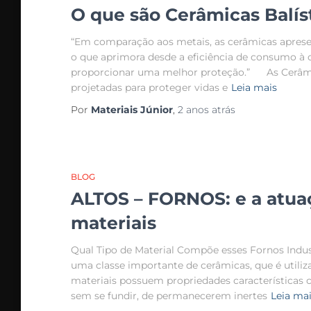
O que são Cerâmicas Balís
“Em comparação aos metais, as cerâmicas apres
o que aprimora desde a eficiência de consumo à
proporcionar uma melhor proteção.” As Cerâmica
projetadas para proteger vidas e
Leia mais
Por
Materiais Júnior
,
2 anos
atrás
BLOG
ALTOS – FORNOS: e a atua
materiais
Qual Tipo de Material Compõe esses Fornos Indust
uma classe importante de cerâmicas, que é utiliz
materiais possuem propriedades características 
sem se fundir, de permanecerem inertes
Leia ma