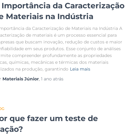
 Importância da Caracterização
e Materiais na Indústria
Importância da Caracterização de Materiais na Indústria A
racterização de materiais é um processo essencial para
presas que buscam inovação, redução de custos e maior
nfiabilidade em seus produtos. Esse conjunto de análises
rmite compreender profundamente as propriedades
sicas, químicas, mecânicas e térmicas dos materiais
ilizados na produção, garantindo
Leia mais
r
Materiais Júnior
,
1 ano
atrás
OG
or que fazer um teste de
ração?