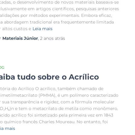
cadas, o desenvolvimento de novos materiais baseava-se
clusivamente em artigos científicos, pesquisas anteriores
validações por métodos experimentais. Embora eficaz,
sa abordagem tradicional era frequentemente limitada
 altos custos e
Leia mais
r
Materiais Júnior
,
2 anos
atrás
OG
aiba tudo sobre o Acrílico
stória do Acrílico O acrílico, também chamado de
limetilmetacrilato (PMMA), é um polímero caracterizado
r sua transparência e rigidez, com a fórmula molecular
₅O₂H₈)n e tem o metacrilato de metila como monômero.
cido acrílico foi sintetizado pela primeira vez em 1843
lo químico francês Charles Moureau. No entanto, foi
ia mais