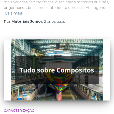
mais variadas características, e são esses materiais que nós,
engenheiros, buscamos entender e dominar. Abrangendo
Leia mais
Por
Materiais Júnior
,
2 anos
atrás
CARACTERIZAÇÃO