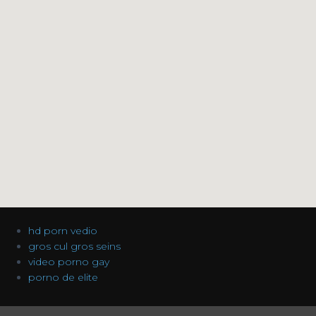
hd porn vedio
gros cul gros seins
video porno gay
porno de elite