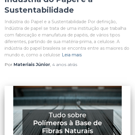
Sustentabilidade
Indústria do Papel e a Sustentabilidade Por definição,
Indústria de papel se trata de uma instituição que trabalha
com fabricação e manufatura de papéis, de vários tipos
diferentes, partindo de sua matéria-prima, a celulose. A
indústria do papel brasileira se encontra entre as maiores do
mundo e, como a celulose
Leia mais
Por
Materiais Júnior
,
4 anos
atrás