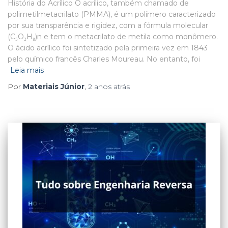
História do Acrílico O acrílico, também chamado de
polimetilmetacrilato (PMMA), é um polímero caracterizado
por sua transparência e rigidez, com a fórmula molecular
(C₅O₂H₈)n e tem o metacrilato de metila como monômero.
O ácido acrílico foi sintetizado pela primeira vez em 1843
pelo químico francês Charles Moureau. No entanto, foi
Leia mais
Por
Materiais Júnior
,
2 anos
atrás