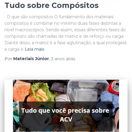
Tudo sobre Compósitos
O que são compósitos O fundamento dos materiais
compósitos é combinar no mínimo duas fases distintas a
nível macroscópico. Sendo assim, essas diferentes fases do
compósito são chamadas de matriz e de reforço ou carga.
Diante disso, a matriz é a fase aglutinação, a qual protegerá
a carga e
Leia mais
Por
Materiais Júnior
,
3 anos
atrás