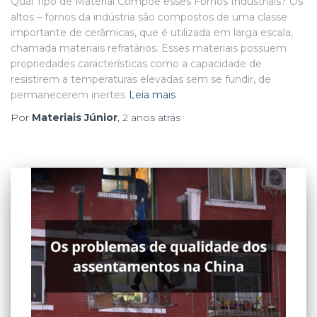
Qual Tipo de Material Compõe esses Fornos Industriais? Os
altos – fornos da indústria são compostos de uma classe
importante de cerâmicas, que é utilizada em larga escala,
chamada materiais refratários. Esses materiais possuem
propriedades características como a capacidade de
resistirem a temperaturas elevadas sem se fundir, de
permanecerem inertes
Leia mais
Por
Materiais Júnior
,
2 anos
atrás