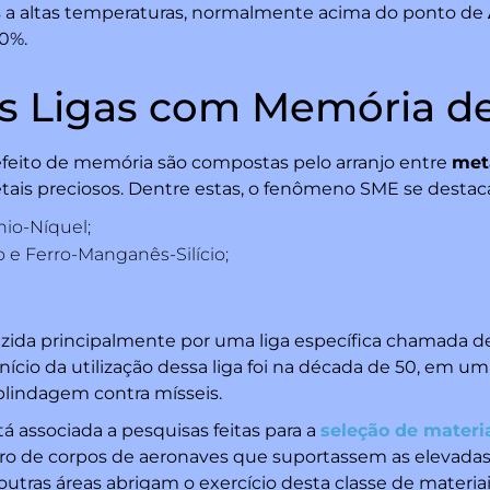
s a altas temperaturas, normalmente acima do ponto de
0%.
as Ligas com Memória d
efeito de memória são compostas pelo arranjo entre
meta
ais preciosos. Dentre estas, o fenômeno SME se destac
io-Níquel;
o e Ferro-Manganês-Silício;
uzida principalmente por uma liga específica chamada 
início da utilização dessa liga foi na década de 50, em u
r blindagem contra mísseis.
 associada a pesquisas feitas para a
seleção de materi
paro de corpos de aeronaves que suportassem as elevad
utras áreas abrigam o exercício desta classe de materiai