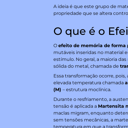
A ideia é que este grupo de mat
propriedade que se altera contr
O que é o Ef
O
efeito de memória de forma
mutáveis inseridas no material 
estímulo. No geral, a maioria d
sólida do metal, chamada de
tra
Essa transformação ocorre, pois,
elevada temperatura chamada
a
(M)
– estrutura moclínica.
Durante o resfriamento, a auste
tensão é aplicada a
Martensita 
maclas migram, enquanto deter
sem tensões mecânicas, a marten
temperatura em que a transforma