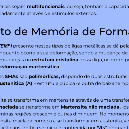
eriais sejam
multifuncionais
, ou seja, tenham a capaci
oladamente através de estímulos externos.
eito de Memória de Form
presente nestes tipos de ligas metálicas se dá pel
(EMF)
enquanto ocorre a sua deformação, sendo a mudança de 
as mudanças na
estrutura cristalina
dessa liga, ocorrem 
nsformação martensítica
.
 as
SMAs
são
polimórficas,
dispondo de duas estruturas c
ustenítica (A)
– estrutura cúbica -e outra de baixa te
nita se transforma em martensita através de uma transf
maclada
se transforma em
Martensita não maclada,
-os
minas regiões crescem e outras diminuem. No momento
sita maclada começa a se transformar em austenita, volt
ção austenítica se inicia é conhecida por
“
, enquant
As
“