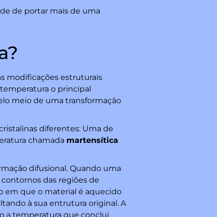
dade de portar mais de uma
a?
as modificações estruturais
temperatura o principal
pelo meio de uma transformação
ristalinas diferentes: Uma de
mperatura chamada
martensítica
ormação difusional. Quando uma
 contornos das regiões de
 em que o material é aquecido
ando à sua entrutura original. A
o a temperatura que conclui