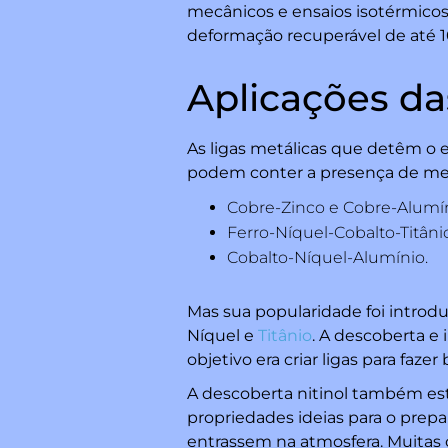
mecânicos e ensaios isotérmico
deformação recuperável de até 1
Aplicações d
As ligas metálicas que detêm o 
podem conter a presença de met
Cobre-Zinco e Cobre-Alumín
Ferro-Níquel-Cobalto-Titâni
Cobalto-Níquel-Alumínio.
Mas sua popularidade foi introd
Níquel e
Titânio
. A descoberta e 
objetivo era criar ligas para faze
A descoberta nitinol também está
propriedades ideias para o pre
entrassem na atmosfera. Muitas o