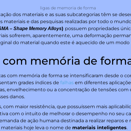
ficação dos materiais e as suas subcategorias têm se de
s materiais e das pesquisas realizadas por todo o mundo
)
possuem propriedades única
SMA – Shape Memory Alloys
teriais sofrerem, aparentemente, uma deformação perma
riginal do material quando este é aquecido de um modo
s com memória de forma
icas com memória de forma se intensificaram desde o co
esentam grades índices de
falhas
em diferentes aplicaçõe
uras, envelhecimento ou a concentração de tensões com 
sses danos.
, com maior resistência, que possuíssem mais aplicabili
ntiva com o intuito de melhorar o desempenho no seu c
demanda de ação humana destinada a realizar reparos e
 materiais hoje leva o nome de
materiais inteligentes
.