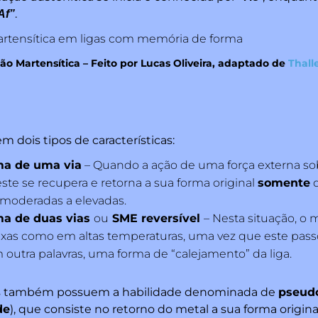
.
Af”
o Martensítica – Feito por Lucas Oliveira, adaptado de
Thall
m dois tipos de características:
ma de uma via
– Quando a ação de uma força externa so
ste se recupera e retorna a sua forma original
somente
q
moderadas a elevadas.
ma de duas vias
ou
SME reversível
– Nesta situação, o 
aixas como em altas temperaturas, uma vez que este pass
outra palavras, uma forma de “calejamento” da liga.
igas também possuem a habilidade denominada de
pseudo
de
), que consiste no retorno do metal a sua forma origin