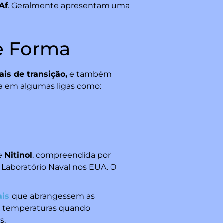
Af
. Geralmente apresentam uma
e Forma
is de transição,
e também
a em algumas ligas como:
de
Nitinol
, compreendida por
m Laboratório Naval nos EUA. O
ais
que abrangessem as
as temperaturas quando
s.