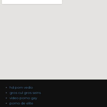
hd porn vedio
gros cul gros seins
video porno gay
porno de elite