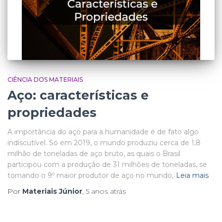
CIÊNCIA DOS MATERIAIS
Aço: características e
propriedades
A importância do aço para a humanidade é de fato algo
indiscutível. Só em 2019, o mundo produziu cerca de 1,8
milhão de toneladas de aço bruto, as quais o Brasil
participou com a produção de 31 milhões de toneladas, se
tornando o 9º maior produtor de aço no mundo,
Leia mais
Por
Materiais Júnior
,
5 anos
atrás