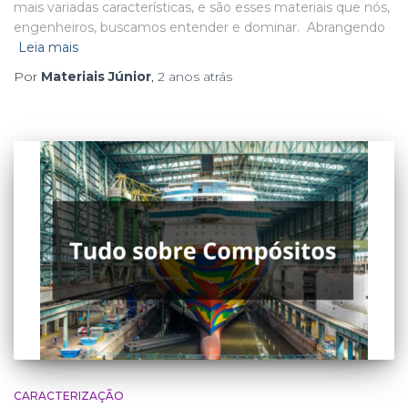
mais variadas características, e são esses materiais que nós,
engenheiros, buscamos entender e dominar. Abrangendo
Leia mais
Por
Materiais Júnior
,
2 anos
atrás
CARACTERIZAÇÃO