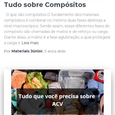
Tudo sobre Compósitos
O que são compósitos O fundamento dos materiais
compósitos é combinar no mínimo duas fases distintas a
nível macroscópico. Sendo assim, essas diferentes fases do
compósito são chamadas de matriz e de reforço ou carga.
Diante disso, a matriz é a fase aglutinação, a qual protegerá
a carga e
Leia mais
Por
Materiais Júnior
,
3 anos
atrás