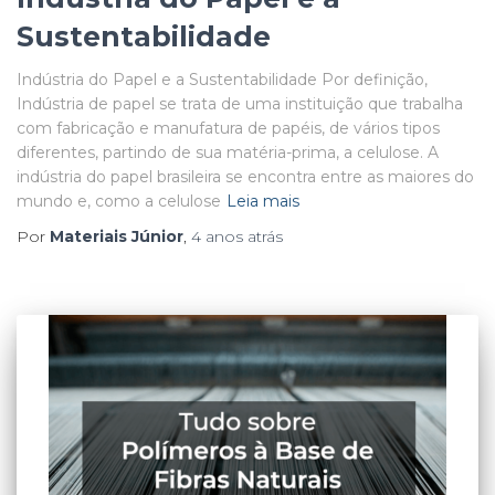
Sustentabilidade
Indústria do Papel e a Sustentabilidade Por definição,
Indústria de papel se trata de uma instituição que trabalha
com fabricação e manufatura de papéis, de vários tipos
diferentes, partindo de sua matéria-prima, a celulose. A
indústria do papel brasileira se encontra entre as maiores do
mundo e, como a celulose
Leia mais
Por
Materiais Júnior
,
4 anos
atrás