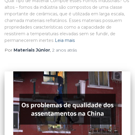
Qual Tipo de Material Compõe esses Fornos Industriais? Os
altos – fornos da indústria são compostos de uma classe
importante de cerâmicas, que é utilizada em larga escala,
chamada materiais refratários. Esses materiais possuem
propriedades características como a capacidade de
resistirem a temperaturas elevadas sem se fundir, de
permanecerem inertes
Leia mais
Por
Materiais Júnior
,
2 anos
atrás