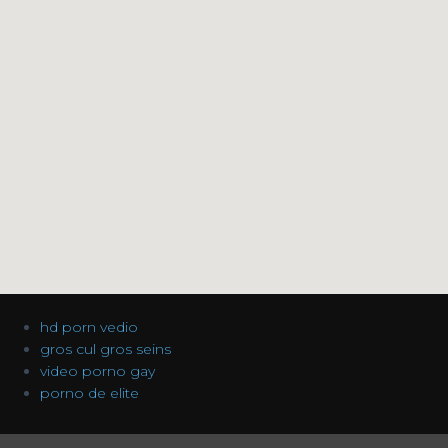
hd porn vedio
gros cul gros seins
video porno gay
porno de elite