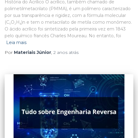
História do Acrílico O acrílico, também chamado de
polimetilmetacrilato (PMMA), é um polímero caracterizado
por sua transparência e rigidez, com a fórmula molecular
(C₅O₂H₈)n e tem o metacrilato de metila como monômero.
O ácido acrílico foi sintetizado pela primeira vez em 1843
pelo químico francês Charles Moureau. No entanto, foi
Leia mais
Por
Materiais Júnior
,
2 anos
atrás