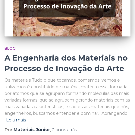
BLOG
A Engenharia dos Materiais no
Processo de Inovação da Arte
Os materiais Tudo o que tocamos, comemos, vemos e
utilizamos é constituído de matéria, matéria essa, formada
por átomos que se agrupam formando moléculas das mais
variadas formas, que se agrupam gerando materiais com as
mais variadas características, e são esses materiais que nós,
engenheiros, buscamos entender e dominar. Abrangendo
Leia mais
Por
Materiais Júnior
,
2 anos
atrás