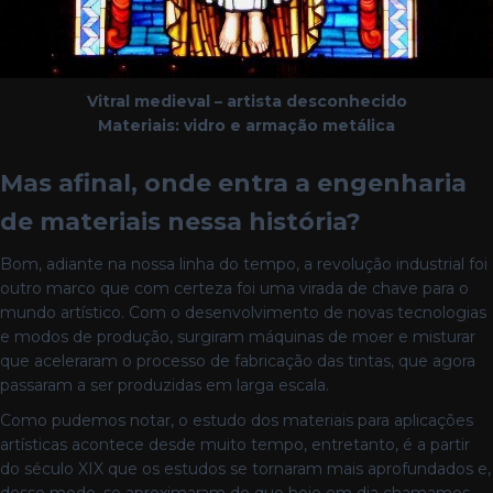
Vitral medieval – artista desconhecido
Materiais: vidro e armação metálica
Mas afinal, onde entra a engenharia
de materiais nessa história?
Bom, adiante na nossa linha do tempo, a revolução industrial foi
outro marco que com certeza foi uma virada de chave para o
mundo artístico. Com o desenvolvimento de novas tecnologias
e modos de produção, surgiram máquinas de moer e misturar
que aceleraram o processo de fabricação das tintas, que agora
passaram a ser produzidas em larga escala.
Como pudemos notar, o estudo dos materiais para aplicações
artísticas acontece desde muito tempo, entretanto, é a partir
do século XIX que os estudos se tornaram mais aprofundados e,