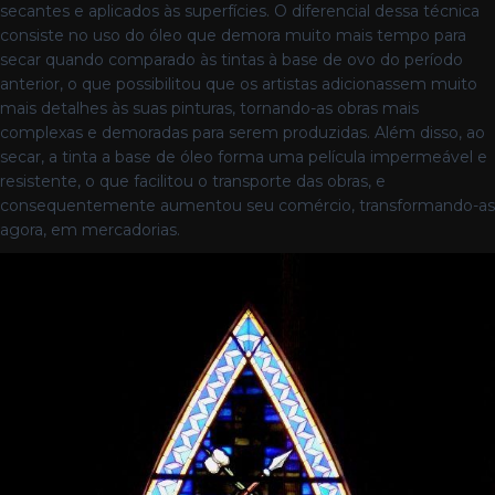
secantes e aplicados às superfícies. O diferencial dessa técnica
consiste no uso do óleo que demora muito mais tempo para
secar quando comparado às tintas à base de ovo do período
anterior, o que possibilitou que os artistas adicionassem muito
mais detalhes às suas pinturas, tornando-as obras mais
complexas e demoradas para serem produzidas. Além disso, ao
secar, a tinta a base de óleo forma uma película impermeável e
resistente, o que facilitou o transporte das obras, e
consequentemente aumentou seu comércio, transformando-as
agora, em mercadorias.