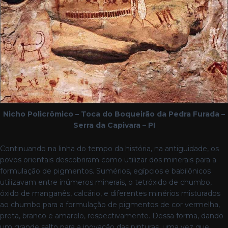
Nicho Policrômico – Toca do Boqueirão da Pedra Furada –
Serra da Capivara – PI
Continuando na linha do tempo da história, na antiguidade, os
povos orientais descobriram como utilizar dos minerais para a
formulação de pigmentos. Sumérios, egípcios e babilônicos
utilizavam entre inúmeros minerais, o tetróxido de chumbo,
óxido de manganês, calcário, e diferentes minérios misturados
ao chumbo para a formulação de pigmentos de cor vermelha,
preta, branco e amarelo, respectivamente. Dessa forma, dando
um grande salto para a inovação das pinturas, uma vez que,