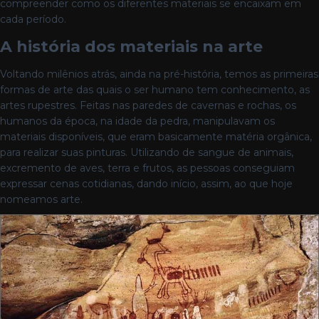
compreender como os diferentes materiais se encaixam em
cada período.
A história dos materiais na arte
Voltando milênios atrás, ainda na pré-história, temos as primeiras
formas de arte das quais o ser humano tem conhecimento, as
artes rupestres. Feitas nas paredes de cavernas e rochas, os
humanos da época, na idade da pedra, manipulavam os
materiais disponíveis, que eram basicamente matéria orgânica,
para realizar suas pinturas. Utilizando de sangue de animais,
excremento de aves, terra e frutos, as pessoas conseguiam
expressar cenas cotidianas, dando início, assim, ao que hoje
nomeamos arte.