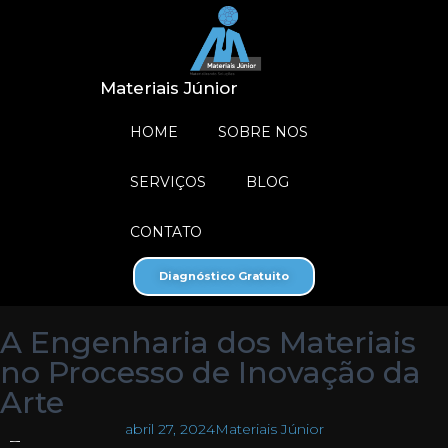
Materiais Júnior
HOME
SOBRE NOS
SERVIÇOS
BLOG
CONTATO
Diagnóstico Gratuito
A Engenharia dos Materiais
no Processo de Inovação da
Arte
abril 27, 2024
Materiais Júnior