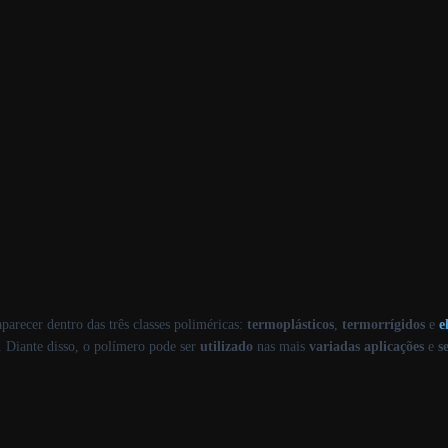
parecer dentro das três classes poliméricas:
termoplásticos
,
termorrígidos
e
e
. Diante disso, o polímero pode ser
utilizado
nas mais
variadas
aplicações
e
s