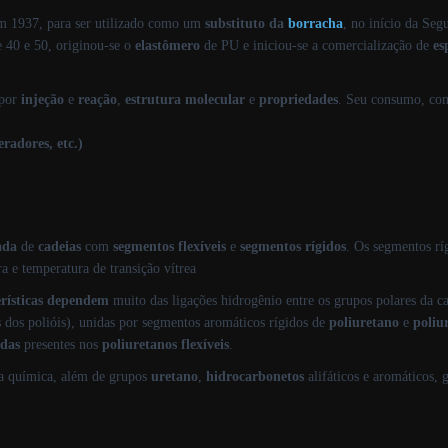
m 1937,
para ser utilizado como um
substituto da
borracha
, no início da
Seg
e 40 e 50, originou-se o
elastômero
de PU e iniciou-se a comercialização de
es
por
injeção
e
reação
,
estrutura molecular
e
propriedades
. Seu consumo, com
eradores, etc.)
ada
de
cadeias
com
segmentos flexíveis
e
segmentos rígidos
. Os segmentos r
a e temperatura de transição vítrea
rísticas
dependem
muito das ligações hidrogênio entre os grupos polares da c
s dos polióis), unidas por segmentos aromáticos rígidos de
poliuretano
e
poliu
adas
presentes nos
poliuretanos flexíveis
.
a química, além de grupos
uretano
,
hidrocarbonetos
alifáticos e aromáticos,