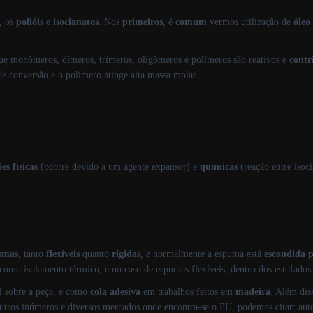
, os
polióis
e
isocianatos
. Nos
primeiros
, é
comum
vermos utilização de
óle
que monômeros, dímeros, trímeros, oligômeros e polímeros são reativos e
cont
 de conversão e o polímero atinge alta massa molar.
es físicas
(ocorre devido a um agente expansor) e
químicas
(reação entre isoc
umas
, tanto
flexíveis
quanto
rígidas
, e normalmente a espuma está
escondida
p
s como isolamento térmico, e no caso de espumas flexíveis, dentro dos estofado
l sobre a peça, e como
cola adesiva
em trabalhos feitos em
madeira
. Além di
utros inúmeros e diversos mercados onde encontra-se o PU, podemos citar: auto