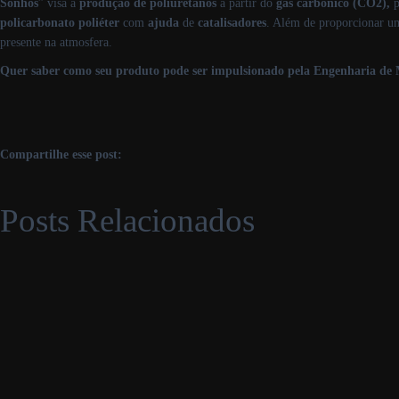
Sonhos
” visa a
produção de poliuretanos
a partir do
gás carbônico (CO2),
p
policarbonato poliéter
com
ajuda
de
catalisadores
. Além de proporcionar um
presente na atmosfera.
Quer saber como seu produto pode ser impulsionado pela Engenharia de M
Compartilhe esse post:
Posts Relacionados