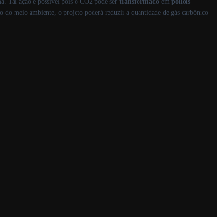
a. Tal ação é possível pois o CO2 pode ser
transformado
em
polióis
 do meio ambiente, o projeto poderá reduzir a quantidade de gás carbônico