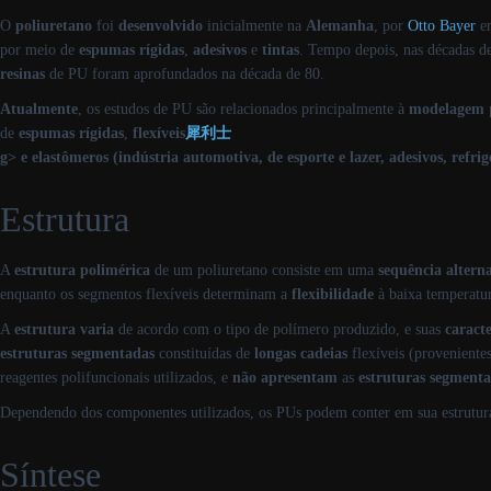
O
poliuretano
foi
desenvolvido
inicialmente na
Alemanha
, por
Otto Bayer
e
por meio de
espumas rígidas
,
adesivos
e
tintas
. Tempo depois, nas décadas d
resinas
de PU foram aprofundados na década de 80.
Atualmente
, os estudos de PU são relacionados principalmente à
modelagem
de
espumas rígidas
,
flexíveis
犀利士
g> e
elastômeros
(indústria automotiva, de esporte e lazer, adesivos, refrig
Estrutura
A
estrutura polimérica
de um poliuretano consiste em uma
sequência
altern
enquanto os segmentos flexíveis determinam a
flexibilidade
à baixa temperatur
A
estrutura varia
de acordo com o tipo de polímero produzido, e suas
caracte
estruturas
segmentadas
constituídas de
longas cadeias
flexíveis (proveniente
reagentes polifuncionais utilizados, e
não
apresentam
as
estruturas segment
Dependendo dos componentes utilizados, os PUs podem conter em sua estrutur
Síntese