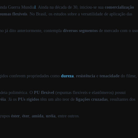
unda Guerra Mundia
l
. Ainda na década de 30, iniciou-se sua
comercialização
pumas flexíveis
. No Brasil, os estudos sobre a versatilidade de aplicação das
o já dito anteriormente, contempla
diversos
segmentos
de mercado com o uso
ígidos conferem propriedades como
dureza
,
resistência
e
tenacidade
do filme,
adeia polimérica. O
PU flexível
(espumas flexíveis e elastômeros) possui
réia
. Já os
PUs rígidos
têm um alto teor de
ligações
cruzadas
, resultantes dos
 grupos
éster
,
éter
,
amida
,
uréia
, entre outros.