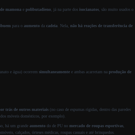
o de mamona
e
polibutadieno
, já na parte dos
isocianatos
, são muito usados o
ribuem
para o
aumento
da
cadeia
. Nela,
não há reações de transferência de
ianato e água) ocorrem
simultaneamente
e ambas acarretam na
produção de
or trás de outros materiais
(no caso de espumas rígidas, dentro das paredes
s dos móveis domésticos, por exemplo).
sso, há um grande
aumento
do de PU no
mercado de roupas esportivas
,
móveis, calçados, órteses médicas, roupas casuais e até brinquedos.