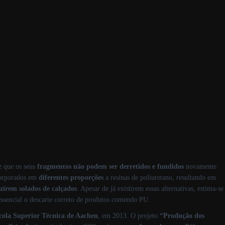
z que os seus
fragmentos
não
podem
ser derretidos e fundidos
novamente
corporados em
diferentes proporções
a resinas de poliuretano, resultando em
zirem
solados de calçados
. Apesar de já existirem essas alternativas, estima‐se
essencial o descarte correto de produtos contendo PU.
scola Superior Técnica de Aachen
, em 2013. O projeto
“Produção dos