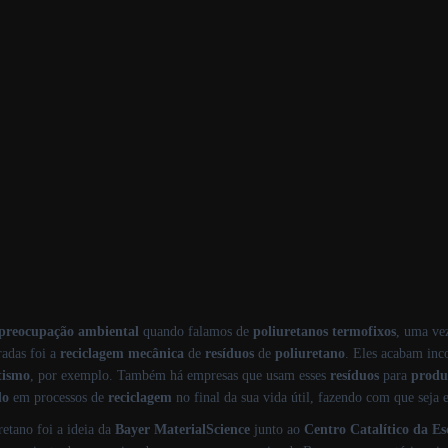
preocupação
ambiental
quando falamos de
poliuretanos termofixos
, uma ve
radas foi a
reciclagem mecânica
de
resíduos
de
poliuretano
. Eles acabam in
tismo
, por exemplo. Também há empresas que usam esses
resíduos
para
produ
do
em processos de
reciclagem
no final da sua vida útil, fazendo com que seja 
retano foi a ideia da
Bayer MaterialScience
junto ao
Centro Catalítico da E