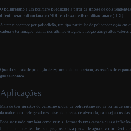
O
poliuretano
é um polímero
produzido
a partir da
síntese
de
dois reagentes
difenilmetano diisocianato
(MDI) e o
hexametileno diisocianato
(HDI).
A síntese acontece por
poliadição
, um tipo particular de policondensação em 
cadeia
e terminação; assim, nos últimos estágios, a reação atinge altos valores
Quando se trata de produção de
espumas
de poliuretano, as reações de
expansõ
gás carbônico
.
Aplicações
Mais de
três quartos
do
consumo
global de
poliuretano
são na forma de
esp
da maioria dos refrigeradores, atrás de paredes de alvenaria, caso sejam usada
Pode ser
usado
também
como
verniz
, formando uma camada dura e inflexíve
fundamental nos
tecidos
com propriedades
à prova
de água e vento
. Dentre o